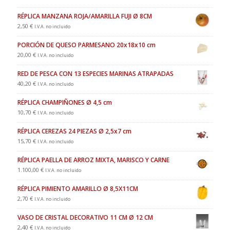
RÉPLICA MANZANA ROJA/AMARILLA FUJI Ø 8CM
2,50
€
I.V.A. no incluido
PORCIÓN DE QUESO PARMESANO 20x18x10 cm
20,00
€
I.V.A. no incluido
RED DE PESCA CON 13 ESPECIES MARINAS ATRAPADAS
40,20
€
I.V.A. no incluido
RÉPLICA CHAMPIÑONES Ø 4,5 cm
10,70
€
I.V.A. no incluido
RÉPLICA CEREZAS 24 PIEZAS Ø 2,5x7 cm
15,70
€
I.V.A. no incluido
RÉPLICA PAELLA DE ARROZ MIXTA, MARISCO Y CARNE
1.100,00
€
I.V.A. no incluido
RÉPLICA PIMIENTO AMARILLO Ø 8,5X11CM
2,70
€
I.V.A. no incluido
VASO DE CRISTAL DECORATIVO 11 CM Ø 12 CM
2,40
€
I.V.A. no incluido