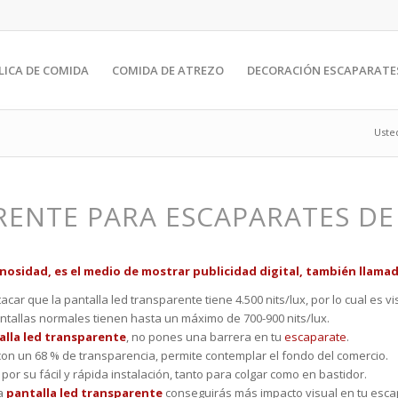
LICA DE COMIDA
COMIDA DE ATREZO
DECORACIÓN ESCAPARATE
Usted
RENTE PARA ESCAPARATES DE
nosidad, es el medio de mostrar publicidad digital, también llamad
acar que la pantalla led transparente tiene 4.500 nits/lux, por lo cual es vis
ntallas normales tienen hasta un máximo de 700-900 nits/lux.
alla led transparente
, no pones una barrera en tu
escaparate
.
n un 68 % de transparencia, permite contemplar el fondo del comercio.
or su fácil y rápida instalación, tanto para colgar como en bastidor.
la
pantalla led transparente
conseguirás más impacto visual en tu esca