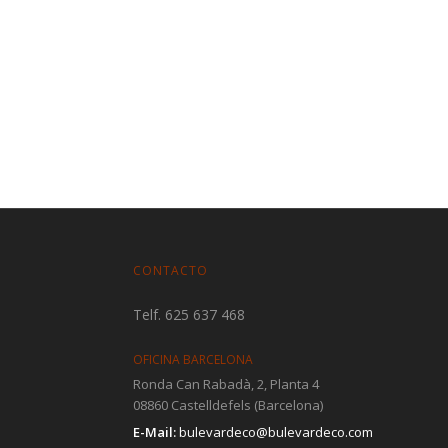
CONTACTO
Telf. 625 637 468
OFICINA BARCELONA
Ronda Can Rabadà, 2, Planta 4
08860 Castelldefels (Barcelona)
E-Mail:
bulevardeco@bulevardeco.com