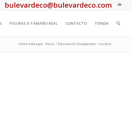
bulevardeco@bulevardeco.com
S
FIGURAS A TAMAÑO REAL
CONTACTO
TIENDA
Usted está aquí:
Inicio
/
Decoración Escaparates
/
acrilico