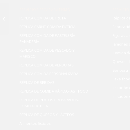
SERVICIOS ESCAPARATISMO
SERVICIO
RÉPLICA MANZANA
RÉPLICA COMIDA DE FRUTA
Réplica de
ROJA GALA Ø 8CM
RÉPLICA CARNE-COMIDA FICTICIA
Fabricaci
RÉPLICA COMIDA DE PASTELERÍA
Figuras a
PANADERÍA
Jamones d
RÉPLICA COMIDA DE PESCADO Y
Comida d
MARISCO
Quesos d
RÉPLICA COMIDA DE VERDURAS
Sanpuru
RÉPLICA COMIDA PERSONALIZADA
Fake foo
RÉPLICA DE BEBIDAS
Imitación
RÉPLICA DE COMIDA RÁPIDA-FAST FOOD
Imitación
RÉPLICA DE PLATOS PREPARADOS-
COMIDA FICTICIA
RÉPLICA DE QUESOS Y LÁCTEOS
Alimentos ficticios