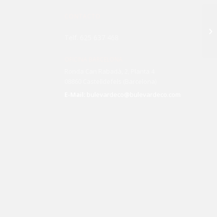
CONTACTO
Telf. 625 637 468
OFICINA BARCELONA
Ronda Can Rabadà, 2, Planta 4
08860 Castelldefels (Barcelona)
E-Mail:
bulevardeco@bulevardeco.com