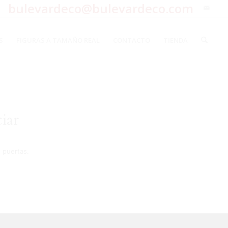
bulevardeco@bulevardeco.com
S
FIGURAS A TAMAÑO REAL
CONTACTO
TIENDA
iar
 puertas.