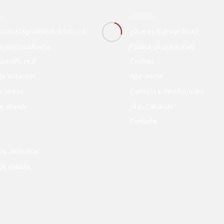
S
EMPRESA
 comida y alimentos ficticios
¿Que es Bulevardeco?
ón personalizada
Política de privacidad
 tamaño real
Cookies
e imitación
Alta cliente
e atrezo
Cambios y devoluciones
e atrezo
Islas Canarias
Contacto
d
 de alimentos
 de comida