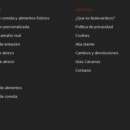
S
EMPRESA
 comida y alimentos ficticios
¿Que es Bulevardeco?
ón personalizada
Política de privacidad
 tamaño real
Cookies
e imitación
Alta cliente
e atrezo
Cambios y devoluciones
e atrezo
Islas Canarias
Contacto
d
 de alimentos
 de comida