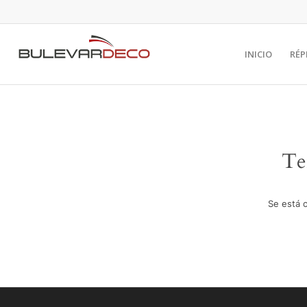
INICIO
RÉP
Te
Se está 