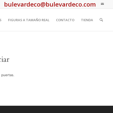
bulevardeco@bulevardeco.com
S
FIGURAS A TAMAÑO REAL
CONTACTO
TIENDA
iar
 puertas.