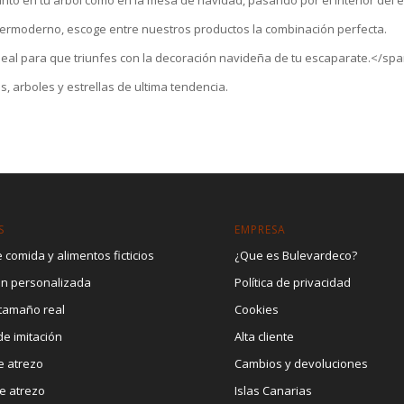
supermoderno, escoge entre nuestros productos la combinación perfecta.
eal para que triunfes con la decoración navideña de tu escaparate.</sp
, arboles y estrellas de ultima tendencia.
S
EMPRESA
 comida y alimentos ficticios
¿Que es Bulevardeco?
ón personalizada
Política de privacidad
 tamaño real
Cookies
e imitación
Alta cliente
e atrezo
Cambios y devoluciones
e atrezo
Islas Canarias