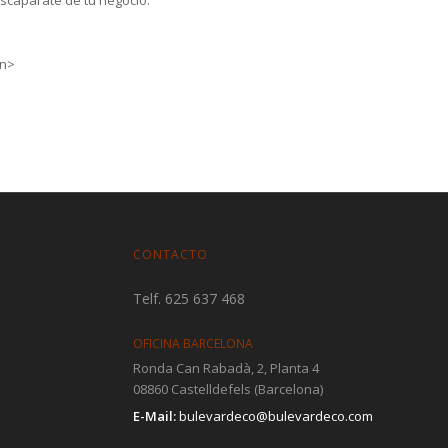
an>
CONTACTO
Telf. 625 637 468
OFICINA BARCELONA
Ronda Can Rabadà, 2, Planta 4
08860 Castelldefels (Barcelona)
E-Mail:
bulevardeco@bulevardeco.com