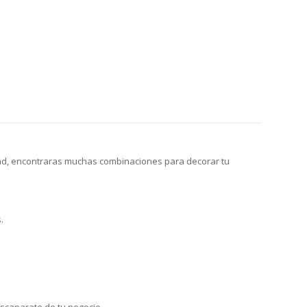
dad, encontraras muchas combinaciones para decorar tu
.
escaparate de tu negocio.