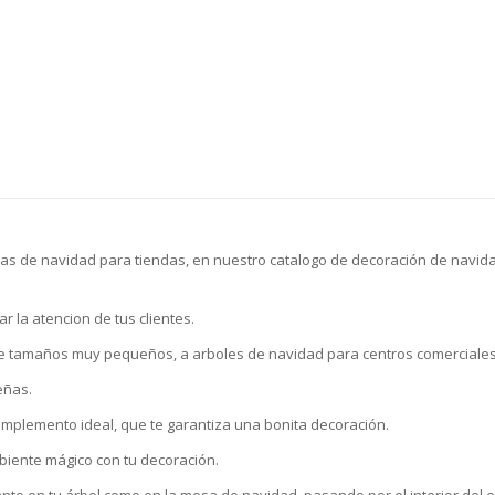
vas de navidad para tiendas, en nuestro catalogo de decoración de navi
 la atencion de tus clientes.
e tamaños muy pequeños, a arboles de navidad para centros comerciales
eñas.
mplemento ideal, que te garantiza una bonita decoración.
biente mágico con tu decoración.
anto en tu árbol como en la mesa de navidad, pasando por el interior del 