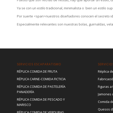
Ya se con un estilo tradicional, minimalista o bien un estilo 
Por suerte <span>nuestros diseñadores conocen el secreto id
Especialmente relevantes son nuestras bolas, guirnaldas, velas
SERVICIOS ESCAPARATISMO
SERVICIO
RÉPLICA COMIDA DE FRUTA
Réplica de
RÉPLICA CARNE-COMIDA FICTICIA
Fabricaci
RÉPLICA COMIDA DE PASTELERÍA
Figuras a
PANADERÍA
Jamones d
RÉPLICA COMIDA DE PESCADO Y
Comida d
MARISCO
Quesos d
RÉPLICA COMIDA DE VERDURAS