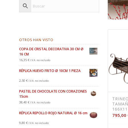
OTROS HAN VISTO
COPA DE CRISTAL DECORATIVA 30 CM Ø
16 CM
16,35
€
I.V.A. no incluido
RÉPLICA HUEVO FRITO Ø 10CM 1 PIEZA
2,50
€
I.V.A. no incluido
PASTEL DE CHOCOLATE CON CORAZONES
15cm
TRINE
38,40
€
I.V.A. no incluido
TAMAÑ
166X1
RÉPLICA REPOLLO ROJO NATURAL Ø 16 cm
795,00
9,80
€
I.V.A. no incluido