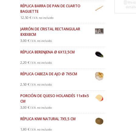
Most
RÉPLICA BARRA DE PAN DE CUARTO
detall
BAGUETTE
12,50
€
I.V.A. no incluido
JARRÓN DE CRISTAL RECTANGULAR
8X8X8CM
3,00
€
I.V.A. no incluido
RÉPLICA BERENJENA Ø 6X13,5CM
2,20
€
I.V.A. no incluido
RÉPLICA CABEZA DE AJO Ø 7X5CM
2,50
€
I.V.A. no incluido
PORCIÓN DE QUESO HOLANDÉS 11x8x5
CM
3,00
€
I.V.A. no incluido
RÉPLICA KIWI NATURAL 7X5,5 CM
1,80
€
I.V.A. no incluido