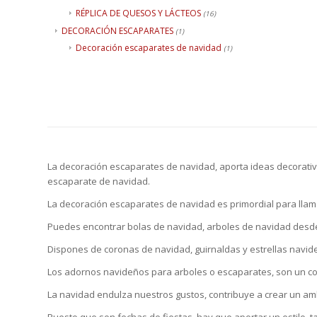
RÉPLICA DE QUESOS Y LÁCTEOS
(16)
DECORACIÓN ESCAPARATES
(1)
Decoración escaparates de navidad
(1)
La decoración escaparates de navidad, aporta ideas decorati
escaparate de navidad.
La decoración escaparates de navidad es primordial para llamar
Puedes encontrar bolas de navidad, arboles de navidad desd
Dispones de coronas de navidad, guirnaldas y estrellas navid
Los adornos navideños para arboles o escaparates, son un co
La navidad endulza nuestros gustos, contribuye a crear un am
Puesto que son fechas de fiestas, hay que aportar un estilo, t